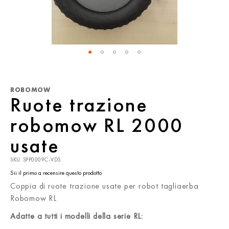
Vai
all'inizio
della
ROBOMOW
galleria
Ruote trazione
di
immagini
robomow RL 2000
usate
SKU
SPP0009C-VDS
Sii il primo a recensire questo prodotto
Coppia di ruote trazione usate per robot tagliaerba
Robomow RL
Adatte a tutti i modelli della serie RL: