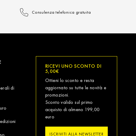
Consulenza telefonica gratuita
E
RICEVI UNO SCONTO DI
5,00€
Ottieni lo sconto e resta
aggiornato su tutte le novità e
erali di
promozioni.
Sconto valido sul primo
uro
acquisto di almeno 199,00
euro
edizioni
sso
ISCRIVITI ALLA NEWSLETTER