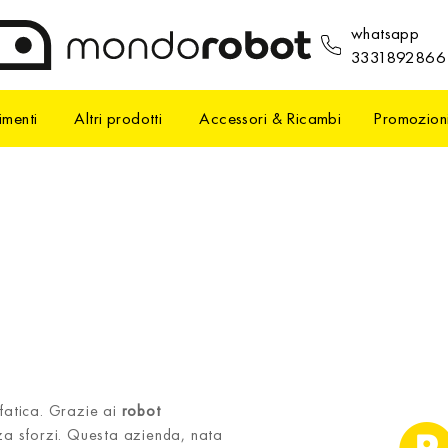
whatsapp
3331892866
imenti
Altri prodotti
Accessori & Ricambi
Promozion
fatica. Grazie ai
robot
za sforzi. Questa azienda, nata