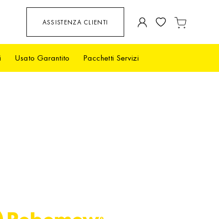
Salta
ASSISTENZA CLIENTI
Carrello
al
contenuto
i
Usato Garantito
Pacchetti Servizi