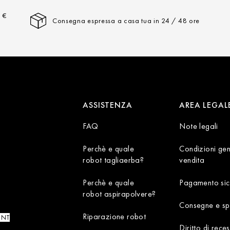
a €
Consegna espressa a casa tua in 24 / 48 ore
ASSISTENZA
AREA LEGAL
FAQ
Note legali
Perchè e quale
Condizioni gen
robot tagliaerba?
vendita
Perchè e quale
Pagamento sic
robot aspirapolvere?
Consegne e sp
Riparazione robot
UNT
Diritto di rece