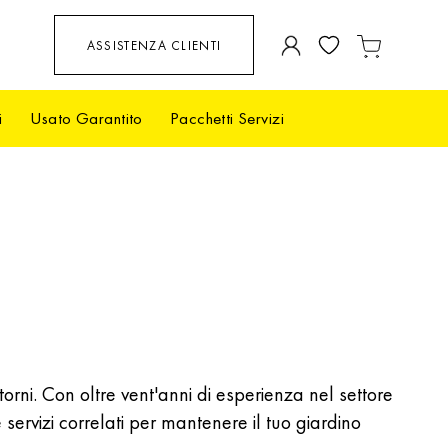
Salta
ASSISTENZA CLIENTI
Carrello
al
contenuto
i
Usato Garantito
Pacchetti Servizi
torni. Con oltre vent'anni di esperienza nel settore
ervizi correlati per mantenere il tuo giardino