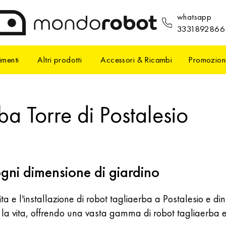
whatsapp
3331892866
imenti
Altri prodotti
Accessori & Ricambi
Promozion
ba Torre di Postalesio
ogni dimensione di giardino
ta e l'installazione di robot tagliaerba a Postalesio e din
la vita, offrendo una vasta gamma di robot tagliaerba e s