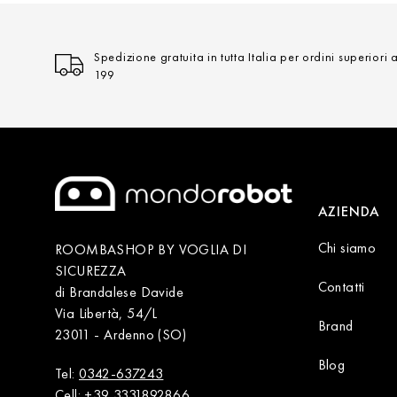
Spedizione gratuita in tutta Italia per ordini superiori 
199
AZIENDA
Chi siamo
ROOMBASHOP BY VOGLIA DI
SICUREZZA
Contatti
di Brandalese Davide
Via Libertà, 54/L
Brand
23011 - Ardenno (SO)
Blog
Tel:
0342-637243
Cell:
+39 3331892866