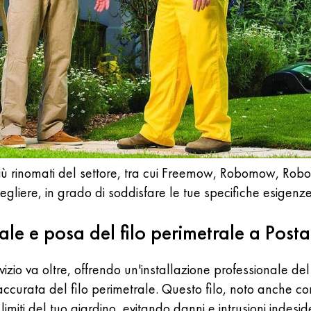
iù rinomati del settore, tra cui Freemow, Robomow, Robol
egliere, in grado di soddisfare le tue specifiche esigenz
nale e posa del filo perimetrale a Post
rvizio va oltre, offrendo un'installazione professionale d
a accurata del filo perimetrale. Questo filo, noto anche c
limiti del tuo giardino, evitando danni e intrusioni indesid