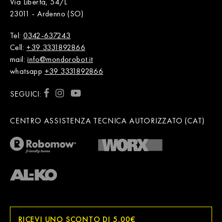
Via Libertà, 54/L
23011 - Ardenno (SO)
Tel:
0342-637243
Cell:
+39 3331892866
mail:
info@mondorobot.it
whatsapp
+39 3331892866
SEGUICI:
CENTRO ASSISTENZA TECNICA AUTORIZZATO (CAT)
RICEVI UNO SCONTO DI 5,00€