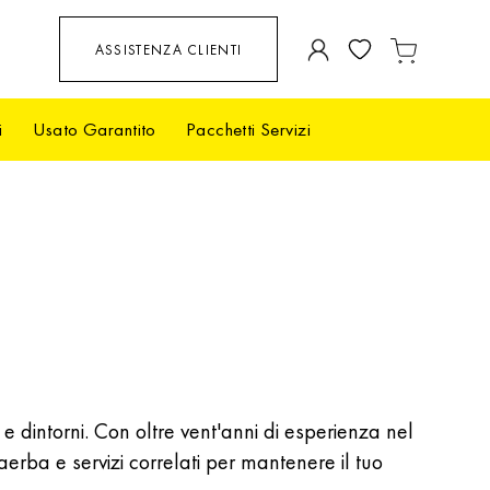
Salta
ASSISTENZA CLIENTI
Carrello
al
contenuto
i
Usato Garantito
Pacchetti Servizi
 e dintorni. Con oltre vent'anni di esperienza nel
erba e servizi correlati per mantenere il tuo