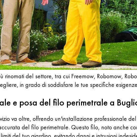
iù rinomati del settore, tra cui Freemow, Robomow, Robol
egliere, in grado di soddisfare le tue specifiche esigenz
nale e posa del filo perimetrale a Bugl
rvizio va oltre, offrendo un'installazione professionale d
a accurata del filo perimetrale. Questo filo, noto anche c
limiti del tuo giardino, evitando danni e intrusioni indesid