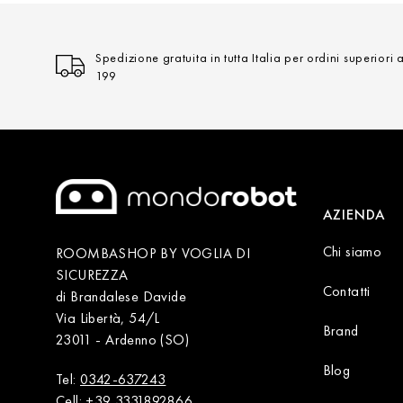
Spedizione gratuita in tutta Italia per ordini superiori 
199
AZIENDA
Chi siamo
ROOMBASHOP BY VOGLIA DI
SICUREZZA
Contatti
di Brandalese Davide
Via Libertà, 54/L
Brand
23011 - Ardenno (SO)
Blog
Tel:
0342-637243
Cell:
+39 3331892866