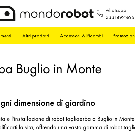
whatsapp
3331892866
imenti
Altri prodotti
Accessori & Ricambi
Promozion
rba Buglio in Monte
ogni dimensione di giardino
ita e l'installazione di robot tagliaerba a Buglio in Monte
ficarti la vita, offrendo una vasta gamma di robot taglia