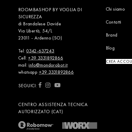
Chi siamo
ROOMBASHOP BY VOGLIA DI
SICUREZZA
Contatti
di Brandalese Davide
Via Libertà, 54/L
Brand
23011 - Ardenno (SO)
Blog
Tel:
0342-637243
Cell:
+39 3331892866
CREA ACCO
mail:
info@mondorobot.it
whatsapp
+39 3331892866
SEGUICI:
CENTRO ASSISTENZA TECNICA
AUTORIZZATO (CAT)