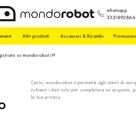
whatsapp
3331892866
imenti
Altri prodotti
Accessori & Ricambi
Promozion
istrato su mondorobot.it?
Certo, mondorobot.it permette agli utenti di navig
richiesti i dati solo per completare un acquisto, 
la tua privacy.
o