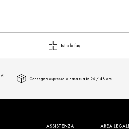
Tutte le faq
a €
Consegna espressa a casa tua in 24 / 48 ore
ASSISTENZA
AREA LEGAL