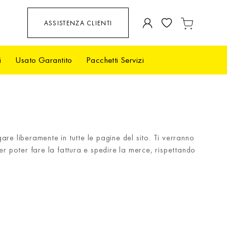
Salta
ASSISTENZA CLIENTI
Carrello
al
contenuto
i
Usato Garantito
Pacchetti Servizi
are liberamente in tutte le pagine del sito. Ti verranno
per poter fare la fattura e spedire la merce, rispettando